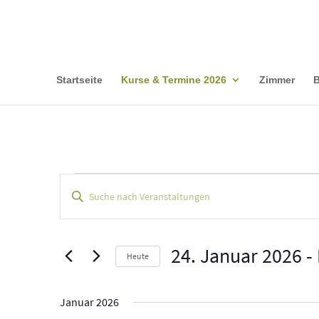
Startseite
Kurse & Termine 2026
Zimmer
Veranstaltungen
Veranstaltungen
Bitte
Suche
Schlüsselwort
und
eingeben.
Ansichten,
Suche
24. Januar 2026
 - 
Navigation
Heute
nach
Datum
Veranstaltungen
wählen.
Schlüsselwort.
Januar 2026