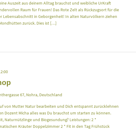
eine Auszeit aus deinem Alltag brauchst und weibliche UrKraft
dervollen Raum für Frauen! Das Rote Zelt als Rückzugsort für die
der Lebensabschnitt in Geborgenheit! In alten Naturvölkern ziehen
Mondhütten zurück. Dies ist […]
12:00
hop
thergasse 67, Nohra, Deutschland
uf von Mutter Natur bearbeiten und Dich entspannt zurücklehnen
en Dozent Micha alles was Du brauchst um starten zu können.
it, Naturnützlinge und Biogesundung? Leistungen: 2 *
atischen Kräuter Doppelzimmer 2 * Fit in den Tag Frühstück