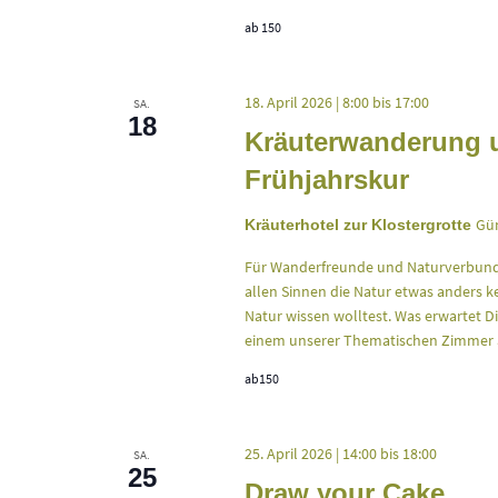
ab 150
18. April 2026 | 8:00
bis
17:00
SA.
18
Kräuterwanderung 
Frühjahrskur
Gün
Kräuterhotel zur Klostergrotte
Für Wanderfreunde und Naturverbund
allen Sinnen die Natur etwas anders 
Natur wissen wolltest. Was erwartet 
einem unserer Thematischen Zimmer a
ab150
25. April 2026 | 14:00
bis
18:00
SA.
25
Draw your Cake