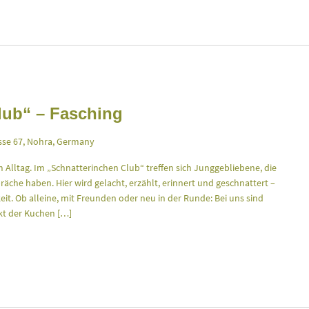
lub“ – Fasching
se 67, Nohra, Germany
m Alltag. Im „Schnatterinchen Club“ treffen sich Junggebliebene, die
äche haben. Hier wird gelacht, erzählt, erinnert und geschnattert –
keit. Ob alleine, mit Freunden oder neu in der Runde: Bei uns sind
t der Kuchen […]