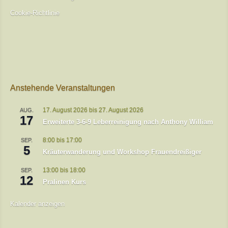
Cookie-Richtlinie
Anstehende Veranstaltungen
17. August 2026
bis
27. August 2026
AUG.
17
Erweiterte 3-6-9 Leberreinigung nach Anthony William
8:00
bis
17:00
SEP.
5
Kräuterwanderung und Workshop Frauendreißiger
13:00
bis
18:00
SEP.
12
Pralinen Kurs
Kalender anzeigen