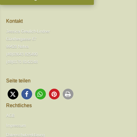
Kontakt
Jessica Greulich-Lindner
Günthergasse 67
99428 Nohra
(49)03643 825490
(49)0170 8142248
Seite teilen
Rechtliches
AGB
Impressum
Datenschutzerklärung